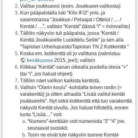
Valitse joukkueesi (esim. Joukkueet-valikosta)
Kun pääpalstalla luki “Kilo IF/2” yms. ja
vasemmassa “Joukkue / Pelaajat / Ottelut / … /
Kentät / …”, valitsin “Kentät” (tässä “/” = rivinvaihto)
Tällöin näkyviin tuli pääpalsta, jossa “Kentät /
Kenttä Joukkueelle Luokittelu Selite” ja sen alla
“Tapiolan Urheilupuisto/Tapiolan TN 2 Kotikenttä ”
Koska em. kotikenttä oli jo valittuna (valmistuu
kesäkuussa
2015, jee!), valitsin
Klikkaa “Kentät”-sanan oikealla puolella oleva “+”
(tai “i”, jos haluat ohjeet)
Tällöin näet valikon kaikista kentistä.
Valitsin “Olarin koulu” -kohdalta toisen rastin (=
varakenttä) ja sitten alhaalta “Lisää valitut kentät
joukkueelle”. Nyt sekä kotikenttä että tuo varakenttä
näkyvät Kentät sivulla. Jos haluat hifistellä, ennen
tuota “Lisää…” voit:
“Numero”-kenttään voit numeroida “3” “4” jne.
seuraavat suosikit.
Tosin ne eivät tule näkyviin tuonne Kentät-