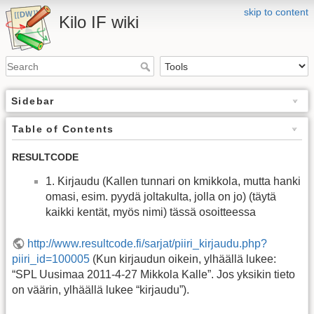
skip to content
Kilo IF wiki
Sidebar
Table of Contents
RESULTCODE
1. Kirjaudu (Kallen tunnari on kmikkola, mutta hanki
omasi, esim. pyydä joltakulta, jolla on jo) (täytä
kaikki kentät, myös nimi) tässä osoitteessa
http://www.resultcode.fi/sarjat/piiri_kirjaudu.php?
piiri_id=100005
(Kun kirjaudun oikein, ylhäällä lukee:
“SPL Uusimaa 2011-4-27 Mikkola Kalle”. Jos yksikin tieto
on väärin, ylhäällä lukee “kirjaudu”).