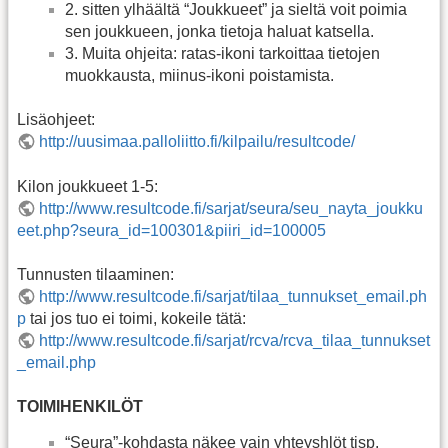
2. sitten ylhäältä “Joukkueet” ja sieltä voit poimia
sen joukkueen, jonka tietoja haluat katsella.
3. Muita ohjeita: ratas-ikoni tarkoittaa tietojen
muokkausta, miinus-ikoni poistamista.
Lisäohjeet:
http://uusimaa.palloliitto.fi/kilpailu/resultcode/
Kilon joukkueet 1-5:
http://www.resultcode.fi/sarjat/seura/seu_nayta_joukku
eet.php?seura_id=100301&piiri_id=100005
Tunnusten tilaaminen:
http://www.resultcode.fi/sarjat/tilaa_tunnukset_email.ph
p
tai jos tuo ei toimi, kokeile tätä:
http://www.resultcode.fi/sarjat/rcva/rcva_tilaa_tunnukset
_email.php
TOIMIHENKILÖT
“Seura”-kohdasta näkee vain yhteyshlöt tjsp.