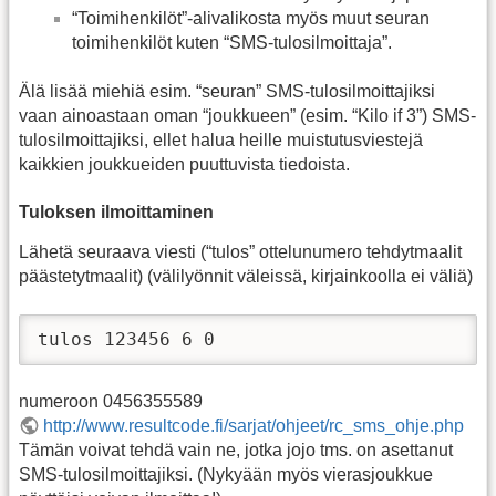
“Toimihenkilöt”-alivalikosta myös muut seuran
toimihenkilöt kuten “SMS-tulosilmoittaja”.
Älä lisää miehiä esim. “seuran” SMS-tulosilmoittajiksi
vaan ainoastaan oman “joukkueen” (esim. “Kilo if 3”) SMS-
tulosilmoittajiksi, ellet halua heille muistutusviestejä
kaikkien joukkueiden puuttuvista tiedoista.
Tuloksen ilmoittaminen
Lähetä seuraava viesti (“tulos” ottelunumero tehdytmaalit
päästetytmaalit) (välilyönnit väleissä, kirjainkoolla ei väliä)
tulos 123456 6 0
numeroon 0456355589
http://www.resultcode.fi/sarjat/ohjeet/rc_sms_ohje.php
Tämän voivat tehdä vain ne, jotka jojo tms. on asettanut
SMS-tulosilmoittajiksi. (Nykyään myös vierasjoukkue