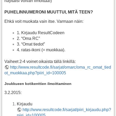
näyttäisi voivan ilmoittaa!)
PUHELINNUMERONI MUUTTUI, MITÄ TEEN?
Ehkä voit muokata vain itse. Varmaan näin:
1. Kirjaudu ResultCodeen
2. “Oma RC”
3. “Omat tiedot”
4. ratas-ikoni (= muokkaa).
Vaiheet 2-4 voinet oikaista tällä linkillä:
http://www.resultcode.fi/sarjat/omarc/oma_rc_omat_tied
ot_muokkaa.php?piiri_id=100005
Joukkueen kotikenttien ilmoittaminen
3.2.2015:
Kirjaudu
http://www.resultcode.fi/sarjat/piiri_kirjaudu.php?
piiri_id=100005